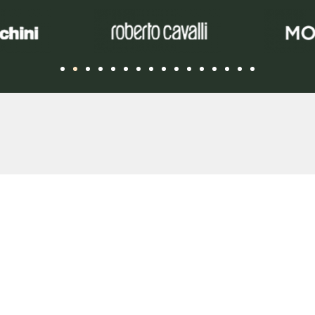
 para a
construção
LEFÓNICO:
E-MAIL: