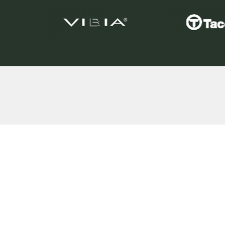
Dê o 1º passo
NOME:
CONTACTO TE